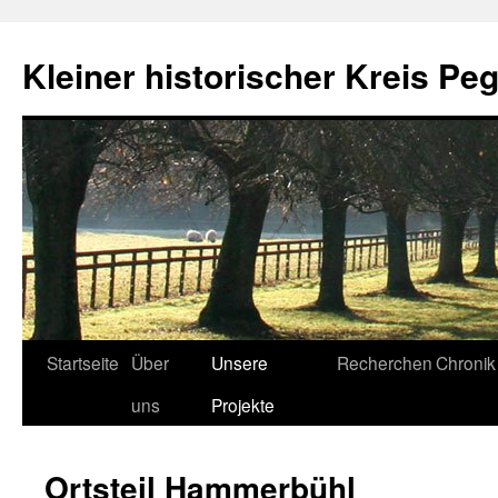
Zum
Inhalt
Kleiner historischer Kreis Peg
springen
Startseite
Über
Unsere
Recherchen
Chronik
uns
Projekte
Ortsteil Hammerbühl