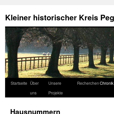
Zum
Inhalt
Kleiner historischer Kreis Peg
springen
Startseite
Über
Unsere
Recherchen
Chronik
uns
Projekte
Hausnummern