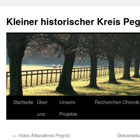
Zum
Inhalt
Kleiner historischer Kreis Peg
springen
Startseite
Über
Unsere
Recherchen
Chronik
uns
Projekte
←
Video Altlandkreis Pegnitz
Überarbeit