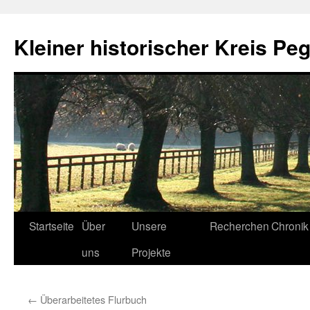
Zum
Inhalt
Kleiner historischer Kreis Peg
springen
Startseite
Über
Unsere
Recherchen
Chronik
uns
Projekte
←
Überarbeitetes Flurbuch